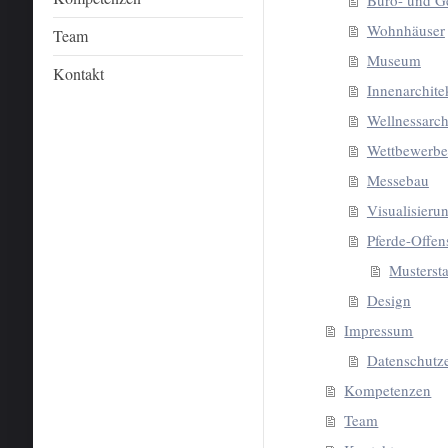
Büro- und G
Wohnhäuser
Team
Museum
Kontakt
Innenarchite
Wellnessarch
Wettbewerbe
Messebau
Visualisieru
Pferde-Offen
Mustersta
Design
Impressum
Datenschutz
Kompetenzen
Team